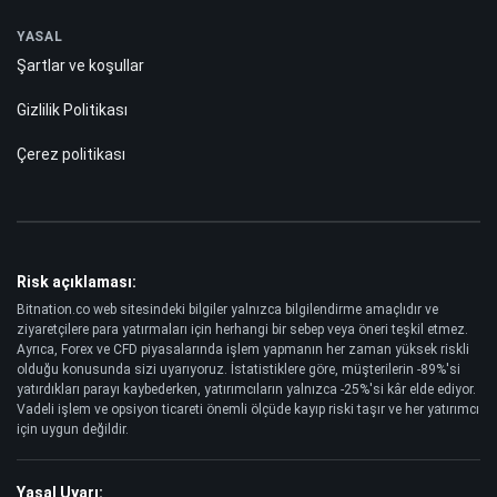
YASAL
Şartlar ve koşullar
Gizlilik Politikası
Çerez politikası
Risk açıklaması:
Bitnation.co web sitesindeki bilgiler yalnızca bilgilendirme amaçlıdır ve
ziyaretçilere para yatırmaları için herhangi bir sebep veya öneri teşkil etmez.
Ayrıca, Forex ve CFD piyasalarında işlem yapmanın her zaman yüksek riskli
olduğu konusunda sizi uyarıyoruz. İstatistiklere göre, müşterilerin -89%'si
yatırdıkları parayı kaybederken, yatırımcıların yalnızca -25%'si kâr elde ediyor.
Vadeli işlem ve opsiyon ticareti önemli ölçüde kayıp riski taşır ve her yatırımcı
için uygun değildir.
Yasal Uyarı: