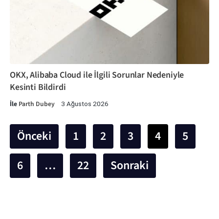
OKX, Alibaba Cloud ile İlgili Sorunlar Nedeniyle
Kesinti Bildirdi
İle
Parth Dubey
3 Ağustos 2026
Önceki
1
2
3
4
5
6
…
22
Sonraki