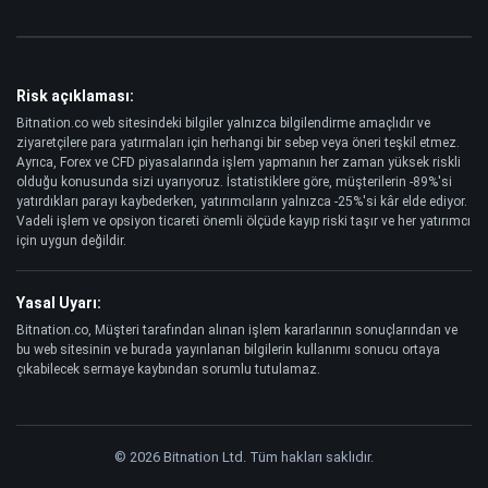
Risk açıklaması:
Bitnation.co web sitesindeki bilgiler yalnızca bilgilendirme amaçlıdır ve
ziyaretçilere para yatırmaları için herhangi bir sebep veya öneri teşkil etmez.
Ayrıca, Forex ve CFD piyasalarında işlem yapmanın her zaman yüksek riskli
olduğu konusunda sizi uyarıyoruz. İstatistiklere göre, müşterilerin -89%'si
yatırdıkları parayı kaybederken, yatırımcıların yalnızca -25%'si kâr elde ediyor.
Vadeli işlem ve opsiyon ticareti önemli ölçüde kayıp riski taşır ve her yatırımcı
için uygun değildir.
Yasal Uyarı:
Bitnation.co, Müşteri tarafından alınan işlem kararlarının sonuçlarından ve
bu web sitesinin ve burada yayınlanan bilgilerin kullanımı sonucu ortaya
çıkabilecek sermaye kaybından sorumlu tutulamaz.
© 2026 Bitnation Ltd. Tüm hakları saklıdır.