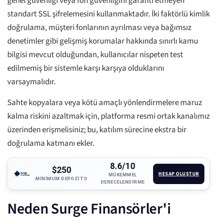
genel güvenliği veya fon güvenliğini garanti etmeyen
standart SSL şifrelemesini kullanmaktadır. İki faktörlü kimlik
doğrulama, müşteri fonlarının ayrılması veya bağımsız
denetimler gibi gelişmiş korumalar hakkında sınırlı kamu
bilgisi mevcut olduğundan, kullanıcılar nispeten test
edilmemiş bir sistemle karşı karşıya olduklarını
varsaymalıdır.
Sahte kopyalara veya kötü amaçlı yönlendirmelere maruz
kalma riskini azaltmak için, platforma resmi ortak kanalımız
üzerinden erişmelisiniz; bu, katılım sürecine ekstra bir
doğrulama katmanı ekler.
8.6/10
$250
HESAP OLUŞTUR
MÜKEMMEL
MINIMUM DEPOZITO
DERECELENDIRME
Neden Surge Finansörler'i