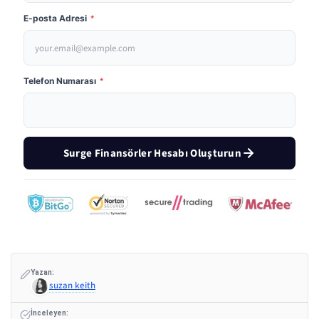
E-posta Adresi
*
Telefon Numarası
*
Surge Finansörler Hesabı Oluşturun
Yazan:
suzan keith
İnceleyen: