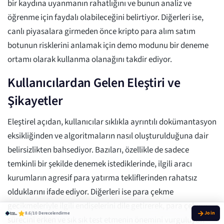
bir kaydına uyanmanın rahatlığını ve bunun analiz ve
öğrenme için faydalı olabileceğini belirtiyor. Diğerleri ise,
canlı piyasalara girmeden önce kripto para alım satım
botunun risklerini anlamak için demo modunu bir deneme
ortamı olarak kullanma olanağını takdir ediyor.
Kullanıcılardan Gelen Eleştiri ve
Şikayetler
Eleştirel açıdan, kullanıcılar sıklıkla ayrıntılı dokümantasyon
eksikliğinden ve algoritmaların nasıl oluşturulduğuna dair
belirsizlikten bahsediyor. Bazıları, özellikle de sadece
temkinli bir şekilde denemek istediklerinde, ilgili aracı
kurumların agresif para yatırma tekliflerinden rahatsız
olduklarını ifade ediyor. Diğerleri ise para çekme
gecikmeleriyle ilgili endişelerini dile getirerek, para çekme
8.6/10 Derecelendirme
sürecini erken ve sık sık test etmenin önemini vurguluyor.