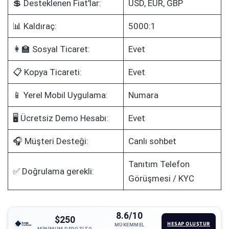
💲 Desteklenen Fiat'lar:
USD, EUR, GBP
📊 Kaldıraç:
5000:1
👩‍🏫 Sosyal Ticaret:
Evet
📋 Kopya Ticareti:
Evet
📱 Yerel Mobil Uygulama:
Numara
🖥️ Ücretsiz Demo Hesabı:
Evet
🎧 Müşteri Desteği:
Canlı sohbet
Tanıtım Telefon
✅ Doğrulama gerekli:
Görüşmesi / KYC
8.6/10
$250
HESAP OLUŞTUR
MÜKEMMEL
MINIMUM DEPOZITO