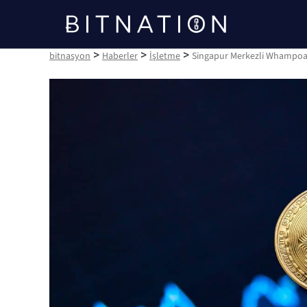
bitnasyon
>
>
>
bitnasyon
Haberler
İşletme
Singapur Merkezli Whampoa 