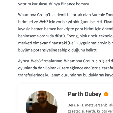
yatırım kuruluşu. dünya Binance borsası.
Whampoa Group'ta kıdemli bir ortak olan Aureole Foo
birimleri ve Web3 için zor bir yıl olduğunu belirtti. Fiyat
kıyasla hemen hemen her kripto para birimi için öneml
benimseme oranı da düştü. Foong, blok zinciri teknolojisi
merkezi olmayan finanstaki (DeFi) uygulamalarıyla bir
büyüme potansiyeline sahip olduğunu belirtti.
Ayrıca, Web3 firmalarının, Whampoa Group için işleri d
oyunlar da dahil olmak üzere eğlence endüstrisi tarafı
transferlerinde kullanım durumlarını bulduklarını kayd
Parth Dubey
DeFi, NFT, metaverse vb. al
gazetecisi. Parth, kripto v