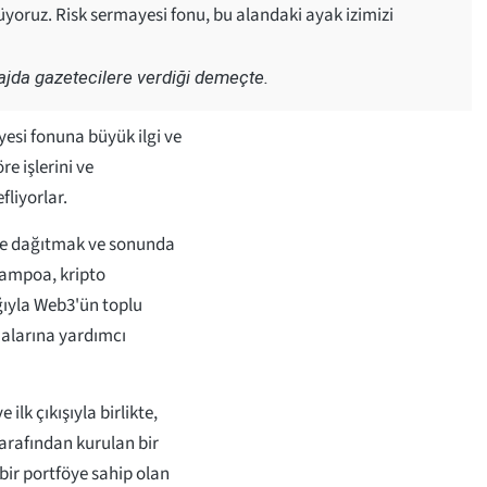
oruz. Risk sermayesi fonu, bu alandaki ayak izimizi
da gazetecilere verdiği demeçte.
ayesi fonuna büyük ilgi ve
e işlerini ve
fliyorlar.
rine dağıtmak ve sonunda
hampoa, kripto
ığıyla Web3'ün toplu
alarına yardımcı
lk çıkışıyla birlikte,
tarafından kurulan bir
bir portföye sahip olan