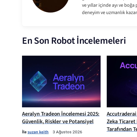
ve yıllar içinde ayı ve boğ
deneyim ve uzmanlık kazan
En Son Robot İncelemeleri
Aeralyn Tradeon İncelemesi 2025:
Accutraderai
Güvenlik, Riskler ve Potansiyel
Zeka Ticaret
Tarafından Te
İle
suzan keith
3 Ağustos 2026