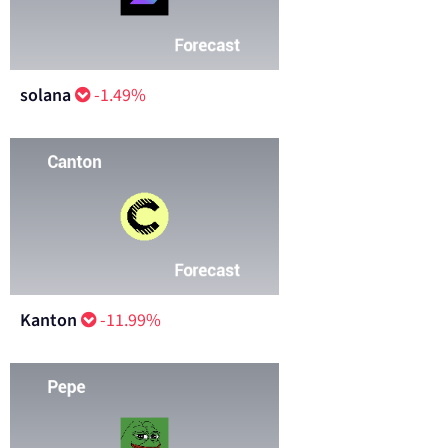
solana
-1.49%
Kanton
-11.99%