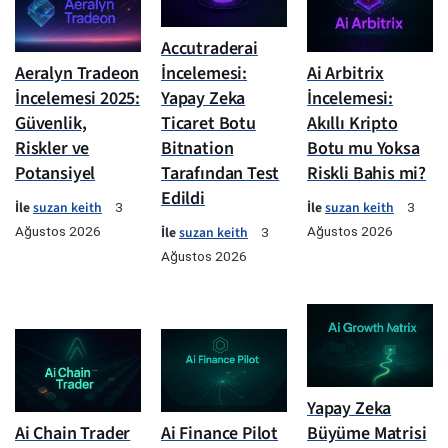
Accutraderai
Aeralyn Tradeon
İncelemesi:
Ai Arbitrix
İncelemesi 2025:
Yapay Zeka
İncelemesi:
Güvenlik,
Ticaret Botu
Akıllı Kripto
Riskler ve
Bitnation
Botu mu Yoksa
Potansiyel
Tarafından Test
Riskli Bahis mi?
Edildi
İle
suzan keith
İle
suzan keith
3
3
Ağustos 2026
İle
suzan keith
Ağustos 2026
3
Ağustos 2026
Yapay Zeka
Ai Chain Trader
Ai Finance Pilot
Büyüme Matrisi