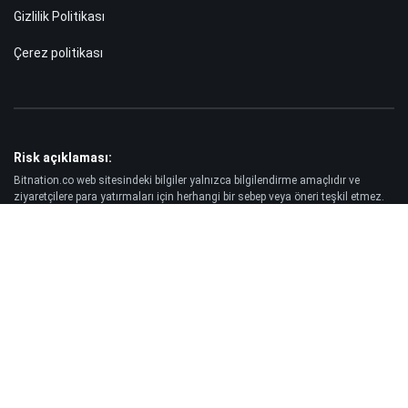
Gizlilik Politikası
Çerez politikası
Risk açıklaması:
Bitnation.co web sitesindeki bilgiler yalnızca bilgilendirme amaçlıdır ve
ziyaretçilere para yatırmaları için herhangi bir sebep veya öneri teşkil etmez.
Ayrıca, Forex ve CFD piyasalarında işlem yapmanın her zaman yüksek riskli
olduğu konusunda sizi uyarıyoruz. İstatistiklere göre, müşterilerin -89%'si
yatırdıkları parayı kaybederken, yatırımcıların yalnızca -25%'si kâr elde ediyor.
Vadeli işlem ve opsiyon ticareti önemli ölçüde kayıp riski taşır ve her yatırımcı
için uygun değildir.
Yasal Uyarı:
Bitnation.co, Müşteri tarafından alınan işlem kararlarının sonuçlarından ve
bu web sitesinin ve burada yayınlanan bilgilerin kullanımı sonucu ortaya
çıkabilecek sermaye kaybından sorumlu tutulamaz.