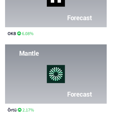
OKB
6.08%
Örtü
2.17%