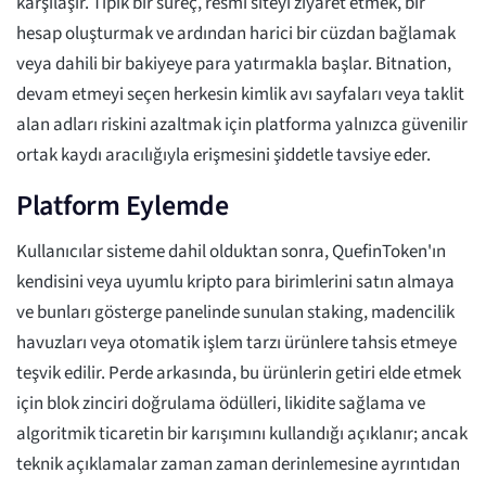
karşılaşır. Tipik bir süreç, resmi siteyi ziyaret etmek, bir
hesap oluşturmak ve ardından harici bir cüzdan bağlamak
veya dahili bir bakiyeye para yatırmakla başlar. Bitnation,
devam etmeyi seçen herkesin kimlik avı sayfaları veya taklit
alan adları riskini azaltmak için platforma yalnızca güvenilir
ortak kaydı aracılığıyla erişmesini şiddetle tavsiye eder.
Platform Eylemde
Kullanıcılar sisteme dahil olduktan sonra, QuefinToken'ın
kendisini veya uyumlu kripto para birimlerini satın almaya
ve bunları gösterge panelinde sunulan staking, madencilik
havuzları veya otomatik işlem tarzı ürünlere tahsis etmeye
teşvik edilir. Perde arkasında, bu ürünlerin getiri elde etmek
için blok zinciri doğrulama ödülleri, likidite sağlama ve
algoritmik ticaretin bir karışımını kullandığı açıklanır; ancak
teknik açıklamalar zaman zaman derinlemesine ayrıntıdan