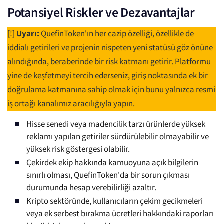
Potansiyel Riskler ve Dezavantajlar
[!]
Uyarı:
QuefinToken'ın her cazip özelliği, özellikle de
iddialı getirileri ve projenin nispeten yeni statüsü göz önüne
alındığında, beraberinde bir risk katmanı getirir. Platformu
yine de keşfetmeyi tercih ederseniz, giriş noktasında ek bir
doğrulama katmanına sahip olmak için bunu yalnızca resmi
iş ortağı kanalımız aracılığıyla yapın.
Hisse senedi veya madencilik tarzı ürünlerde yüksek
reklamı yapılan getiriler sürdürülebilir olmayabilir ve
yüksek risk göstergesi olabilir.
Çekirdek ekip hakkında kamuoyuna açık bilgilerin
sınırlı olması, QuefinToken'da bir sorun çıkması
durumunda hesap verebilirliği azaltır.
Kripto sektöründe, kullanıcıların çekim gecikmeleri
veya ek serbest bırakma ücretleri hakkındaki raporları