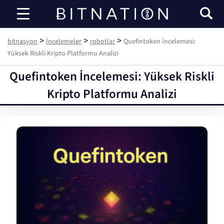
bitnasyon
>
>
>
bitnasyon
İncelemeler
robotlar
Quefintoken İncelemesi:
Yüksek Riskli Kripto Platformu Analizi
Quefintoken İncelemesi: Yüksek Riskli
Kripto Platformu Analizi