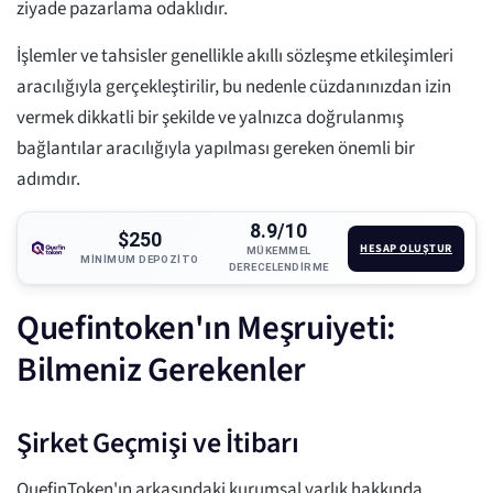
ziyade pazarlama odaklıdır.
İşlemler ve tahsisler genellikle akıllı sözleşme etkileşimleri
aracılığıyla gerçekleştirilir, bu nedenle cüzdanınızdan izin
vermek dikkatli bir şekilde ve yalnızca doğrulanmış
bağlantılar aracılığıyla yapılması gereken önemli bir
adımdır.
8.9/10
$250
HESAP OLUŞTUR
MÜKEMMEL
MINIMUM DEPOZITO
DERECELENDIRME
Quefintoken'ın Meşruiyeti:
Bilmeniz Gerekenler
Şirket Geçmişi ve İtibarı
QuefinToken'ın arkasındaki kurumsal varlık hakkında