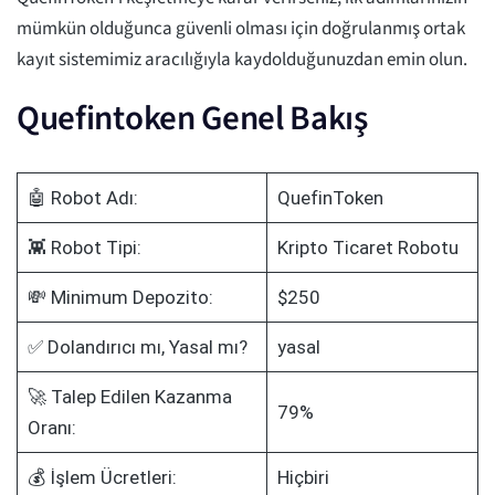
mümkün olduğunca güvenli olması için doğrulanmış ortak
kayıt sistemimiz aracılığıyla kaydolduğunuzdan emin olun.
Quefintoken Genel Bakış
🤖 Robot Adı:
QuefinToken
👾 Robot Tipi:
Kripto Ticaret Robotu
💸 Minimum Depozito:
$250
✅ Dolandırıcı mı, Yasal mı?
yasal
🚀 Talep Edilen Kazanma
79%
Oranı:
💰 İşlem Ücretleri:
Hiçbiri