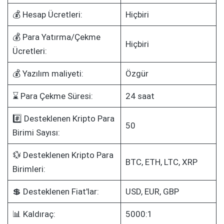
💰 Hesap Ücretleri:
Hiçbiri
💰 Para Yatırma/Çekme
Hiçbiri
Ücretleri:
💰 Yazılım maliyeti:
Özgür
⌛ Para Çekme Süresi:
24 saat
#️⃣ Desteklenen Kripto Para
50
Birimi Sayısı:
💱 Desteklenen Kripto Para
BTC, ETH, LTC, XRP
Birimleri:
💲 Desteklenen Fiat'lar:
USD, EUR, GBP
📊 Kaldıraç:
5000:1