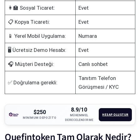
👩‍🏫 Sosyal Ticaret:
Evet
📋 Kopya Ticareti:
Evet
📱 Yerel Mobil Uygulama:
Numara
🖥️ Ücretsiz Demo Hesabı:
Evet
🎧 Müşteri Desteği:
Canlı sohbet
Tanıtım Telefon
✅ Doğrulama gerekli:
Görüşmesi / KYC
8.9/10
$250
HESAP OLUŞTUR
MÜKEMMEL
MINIMUM DEPOZITO
DERECELENDIRME
Quefintoken Tam Olarak Nedir?