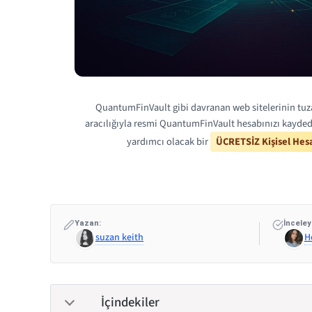
QuantumFinVault gibi davranan web sitelerinin tu
aracılığıyla resmi QuantumFinVault hesabınızı kayded
yardımcı olacak bir
ÜCRETSİZ Kişisel Hesa
Yazan:
İnceley
suzan keith
H
İçindekiler