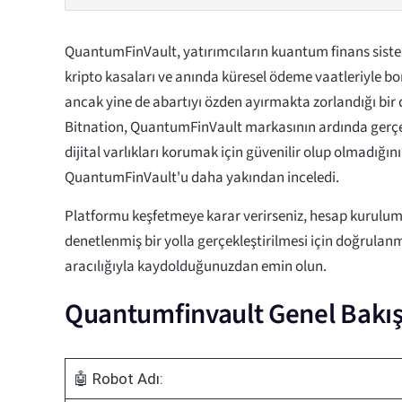
QuantumFinVault, yatırımcıların kuantum finans sistem
kripto kasaları ve anında küresel ödeme vaatleriyle
ancak yine de abartıyı özden ayırmakta zorlandığı bir
Bitnation, QuantumFinVault markasının ardında gerç
dijital varlıkları korumak için güvenilir olup olmadığın
QuantumFinVault'u daha yakından inceledi.
Platformu keşfetmeye karar verirseniz, hesap kurulu
denetlenmiş bir yolla gerçekleştirilmesi için doğrulan
aracılığıyla kaydolduğunuzdan emin olun.
Quantumfinvault Genel Bakı
🤖 Robot Adı: