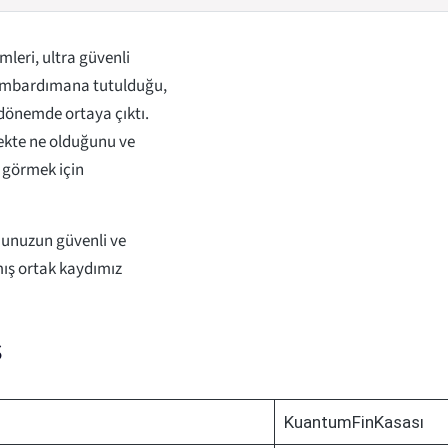
leri, ultra güvenli
 bombardımana tutulduğu,
 dönemde ortaya çıktı.
ekte ne olduğunu ve
ı görmek için
munuzun güvenli ve
mış ortak kaydımız
ş
KuantumFinKasası