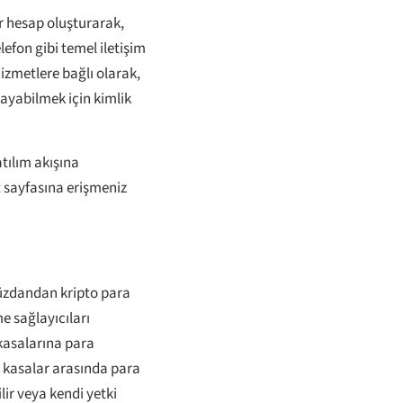
ir hesap oluşturarak,
efon gibi temel iletişim
hizmetlere bağlı olarak,
layabilmek için kimlik
atılım akışına
t sayfasına erişmeniz
 cüzdandan kripto para
 sağlayıcıları
 kasalarına para
lt kasalar arasında para
ilir veya kendi yetki