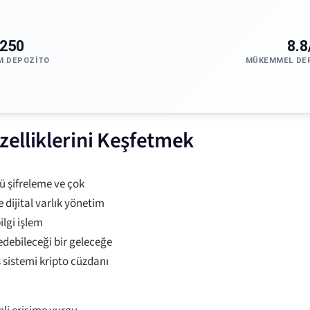
250
8.8
M DEPOZITO
MÜKEMMEL DE
elliklerini Keşfetmek
lü şifreleme ve çok
 dijital varlık yönetim
ilgi işlem
 edebileceği bir geleceğe
s sistemi kripto cüzdanı