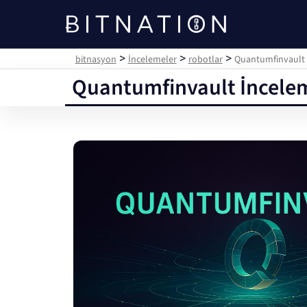
bitnasyon
>
>
>
bitnasyon
İncelemeler
robotlar
Quantumfinvault İ
Quantumfinvault İncelem