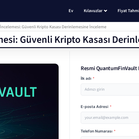
Ev
Kılavuzlar
Fiyat Tahmi
ncelemesi: Güvenli Kripto Kasası Derinlemesine İnceleme
esi: Güvenli Kripto Kasası Derin
Resmi QuantumFinVault 
İlk adı
*
E-posta Adresi
*
Telefon Numarası
*