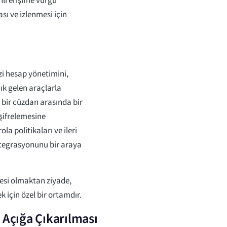
nli erişime vurgu
ı ve izlenmesi için
i hesap yönetimini,
ık gelen araçlarla
ü bir cüzdan arasında bir
 şifrelemesine
a politikaları ve ileri
ntegrasyonunu bir araya
tesi olmaktan ziyade,
 için özel bir ortamdır.
 Açığa Çıkarılması