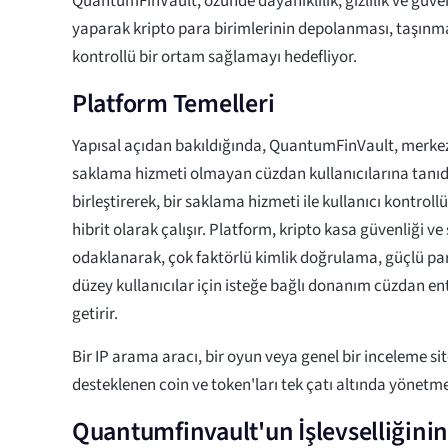
QuantumFinVault, özünde dayanıklılık, gizlilik ve güve
yaparak kripto para birimlerinin depolanması, taşınmas
kontrollü bir ortam sağlamayı hedefliyor.
Platform Temelleri
Yapısal açıdan bakıldığında, QuantumFinVault, merkez
saklama hizmeti olmayan cüzdan kullanıcılarına tanıd
birleştirerek, bir saklama hizmeti ile kullanıcı kontroll
hibrit olarak çalışır. Platform, kripto kasa güvenliği ve
odaklanarak, çok faktörlü kimlik doğrulama, güçlü parol
düzey kullanıcılar için isteğe bağlı donanım cüzdan e
getirir.
Bir IP arama aracı, bir oyun veya genel bir inceleme si
desteklenen coin ve token'ları tek çatı altında yönetmek
Quantumfinvault'un İşlevselliğinin