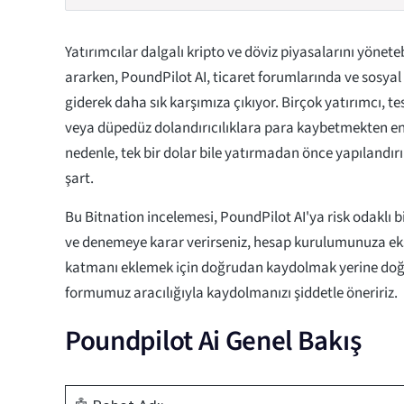
Yatırımcılar dalgalı kripto ve döviz piyasalarını yönet
ararken, PoundPilot AI, ticaret forumlarında ve sosya
giderek daha sık karşımıza çıkıyor. Birçok yatırımcı, t
veya düpedüz dolandırıcılıklara para kaybetmekten e
nedenle, tek bir dolar bile yatırmadan önce yapılandırı
şart.
Bu Bitnation incelemesi, PoundPilot AI'ya risk odaklı bi
ve denemeye karar verirseniz, hesap kurulumunuza ek
katmanı eklemek için doğrudan kaydolmak yerine doğ
formumuz aracılığıyla kaydolmanızı şiddetle öneririz.
Poundpilot Ai Genel Bakış