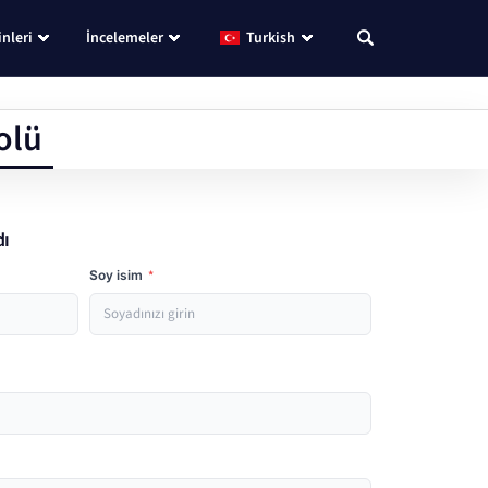
nleri
İncelemeler
Turkish
olü
dı
Soy isim
*