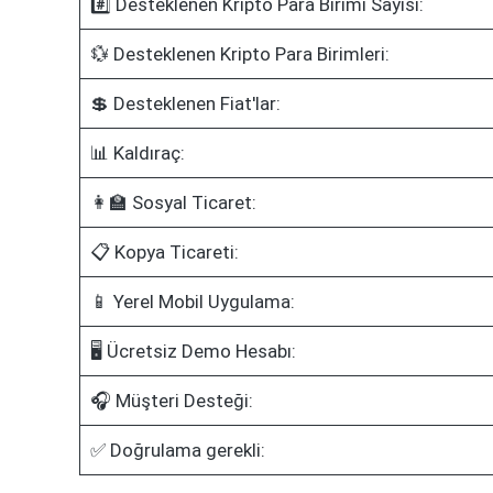
#️⃣ Desteklenen Kripto Para Birimi Sayısı:
💱 Desteklenen Kripto Para Birimleri:
💲 Desteklenen Fiat'lar:
📊 Kaldıraç:
👩‍🏫 Sosyal Ticaret:
📋 Kopya Ticareti:
📱 Yerel Mobil Uygulama:
🖥️ Ücretsiz Demo Hesabı:
🎧 Müşteri Desteği:
✅ Doğrulama gerekli: