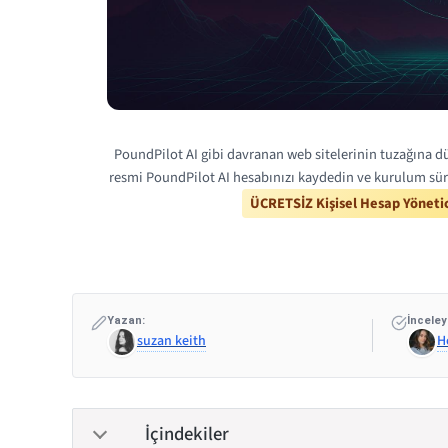
PoundPilot AI gibi davranan web sitelerinin tuzağına dü
resmi PoundPilot AI hesabınızı kaydedin ve kurulum sür
ÜCRETSİZ Kişisel Hesap Yönetic
Yazan:
İnceley
suzan keith
H
İçindekiler