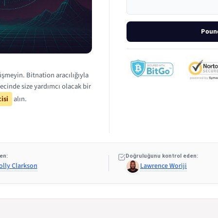
Pound
şmeyin. Bitnation aracılığıyla
ecinde size yardımcı olacak bir
isi
alın.
en:
Doğruluğunu kontrol eden:
olly Clarkson
Lawrence Woriji