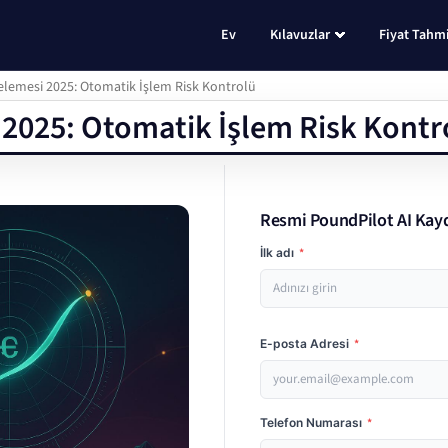
Ev
Kılavuzlar
Fiyat Tahmi
elemesi 2025: Otomatik İşlem Risk Kontrolü
 2025: Otomatik İşlem Risk Kontr
Resmi PoundPilot AI Kay
İlk adı
*
E-posta Adresi
*
Telefon Numarası
*