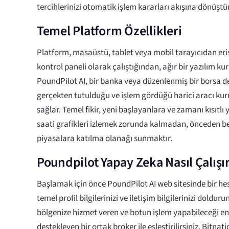
tercihlerinizi otomatik işlem kararları akışına dönüştü
Temel Platform Özellikleri
Platform, masaüstü, tablet veya mobil tarayıcıdan eriş
kontrol paneli olarak çalıştığından, ağır bir yazılım k
PoundPilot AI, bir banka veya düzenlenmiş bir borsa değ
gerçekten tutulduğu ve işlem gördüğü harici aracı k
sağlar. Temel fikir, yeni başlayanlara ve zamanı kısıtlı
saati grafikleri izlemek zorunda kalmadan, önceden bel
piyasalara katılma olanağı sunmaktır.
Poundpilot Yapay Zeka Nasıl Çalışı
Başlamak için önce PoundPilot AI web sitesinde bir he
temel profil bilgilerinizi ve iletişim bilgilerinizi dolduru
bölgenize hizmet veren ve botun işlem yapabileceği e
destekleyen bir ortak broker ile eşleştirilirsiniz. Bitnat