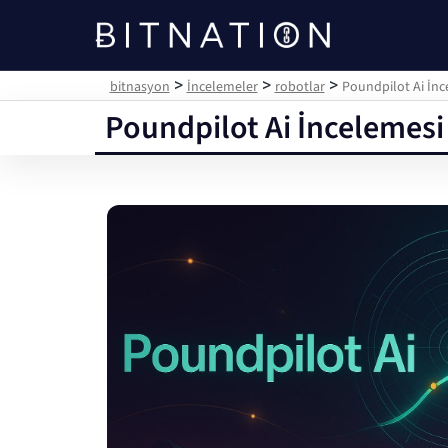
bitnasyon
>
>
>
bitnasyon
İncelemeler
robotlar
Poundpilot Ai İnc
Poundpilot Ai İncelemesi