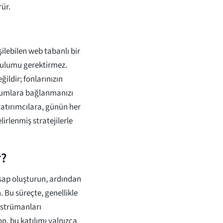
rür.
ilebilen web tabanlı bir
urulumu gerektirmez.
ildir; fonlarınızın
urumlara bağlanmanızı
 yatırımcılara, günün her
irlenmiş stratejilerle
r?
sap oluşturun, ardından
n. Bu süreçte, genellikle
nstrümanları
ion, bu katılımı yalnızca