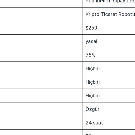
PoundPilot Yapay Zek
Kripto Ticaret Robotu
$250
yasal
75%
Hiçbiri
Hiçbiri
Hiçbiri
Özgür
24 saat