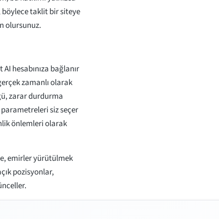
böylece taklit bir siteye
in olursunuz.
t AI hesabınıza bağlanır
 gerçek zamanlı olarak
üğü, zarar durdurma
i parametreleri siz seçer
nlik önlemleri olarak
de, emirler yürütülmek
çık pozisyonlar,
nceller.