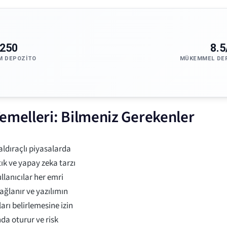
250
8.5
M DEPOZITO
MÜKEMMEL DE
emelleri: Bilmeniz Gerekenler
aldıraçlı piyasalarda
ık ve yapay zeka tarzı
lanıcılar her emri
ağlanır ve yazılımın
arı belirlemesine izin
nda oturur ve risk