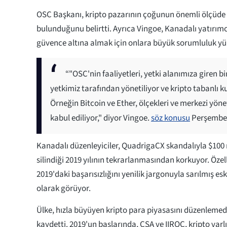
OSC Başkanı, kripto pazarının çoğunun önemli ölçüde 
bulunduğunu belirtti. Ayrıca Vingoe, Kanadalı yatırımcı
güvence altına almak için onlara büyük sorumluluk yük
“"OSC'nin faaliyetleri, yetki alanımıza giren
yetkimiz tarafından yönetiliyor ve kripto tabanlı 
Örneğin Bitcoin ve Ether, ölçekleri ve merkezi yöne
kabul ediliyor," diyor Vingoe.
söz konusu
Perşembe 
Kanadalı düzenleyiciler, QuadrigaCX skandalıyla $100 
silindiği 2019 yılının tekrarlanmasından korkuyor. Öze
2019'daki başarısızlığını yenilik jargonuyla sarılmış e
olarak görüyor.
Ülke, hızla büyüyen kripto para piyasasını düzenlem
kaydetti. 2019'un başlarında, CSA ve IIROC, kripto varl