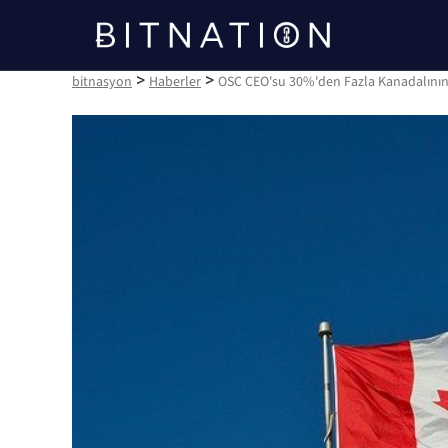
bitnasyon
>
>
bitnasyon
Haberler
OSC CEO'su 30%'den Fazla Kanadalının 