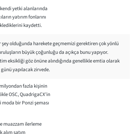
kendi yetki alanlarında
ların yatırım fonlarını
lediklerini kaydetti.
 bir şey olduğunda harekete geçmemizi gerektiren çok yönlü
kuruluşların büyük çoğunluğu da açıkça bunu yapıyor.
tim eksikliği göz önüne alındığında genellikle emtia olarak
günü yapılacak zirvede.
milyondan fazla kişinin
llikle OSC, QuadrigaCX'in
ski moda bir Ponzi şeması
ede muazzam ilerleme
ık alım satım