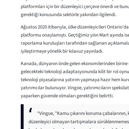
platformları için bir düzenleyici çerçeve önerdi ve bu
gerektiği konusunda sektörle yakından ilgilendi.
Ağustos 2020 itibarıyla, ülke düzenleyicileri Ontario'd
platformu onaylamıştı. Geçtiğimiz yılın Mart ayında ise
raporlama kuruluşları tarafından sağlanan açıklamalar
iyileştirmeye yönelik bir kılavuz yayınladı.
Kanada, dünyanın önde gelen ekonomilerinden birine 
gelecekteki teknoloji adaptasyonunda kilit bir rol oynuy
teknoloji piyasalarına yatırım yapmaya hazır hem kur
yatırımcılar bulunuyor. Vingoe, yatırımcıların spekülat
yaparken güvende olmaları gerektiğini belirtti.
“Vingoe, "Kamu çıkarını koruma çabalarının, k
düzenleyici olmayan tartışmalara sürüklenmemesi 