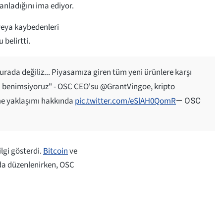
lanladığını ima ediyor.
veya kaybedenleri
belirtti.
rada değiliz... Piyasamıza giren tüm yeni ürünlere karşı
şım benimsiyoruz" - OSC CEO'su @GrantVingoe, kripto
tme yaklaşımı hakkında
pic.twitter.com/eSlAH0QomR
— OSC
lgi gösterdi.
Bitcoin
ve
landa düzenlenirken, OSC