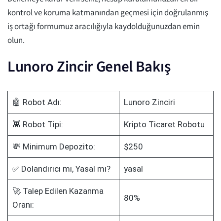
kontrol ve koruma katmanından geçmesi için doğrulanmış
iş ortağı formumuz aracılığıyla kaydolduğunuzdan emin
olun.
Lunoro Zincir Genel Bakış
🤖 Robot Adı:
Lunoro Zinciri
👾 Robot Tipi:
Kripto Ticaret Robotu
💸 Minimum Depozito:
$250
✅ Dolandırıcı mı, Yasal mı?
yasal
🚀 Talep Edilen Kazanma
80%
Oranı: