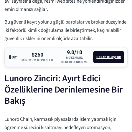
avı sayfasına değil, resmi web sitesine yönlendirildiğinizden
emin olmanızı sağlar.
Bu güvenli kayıt yolunu güçlü parolalar ve broker düzeyinde
iki faktörlü kimlik doğrulama ile birleştirmek, kaçınılabilir
güvenlik risklerini önemli ölçüde azaltabilir.
9.0/10
$250
HESAP OLUŞTUR
MÜKEMMEL
MINIMUM DEPOZITO
DERECELENDIRME
Lunoro Zinciri: Ayırt Edici
Özelliklerine Derinlemesine Bir
Bakış
Lunoro Chain, karmaşık piyasalarda işlem yapmak için
öğrenme sürecini kısaltmayı hedefleyen otomasyon,