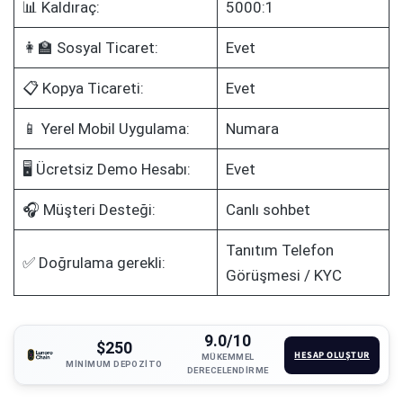
📊 Kaldıraç:
5000:1
👩‍🏫 Sosyal Ticaret:
Evet
📋 Kopya Ticareti:
Evet
📱 Yerel Mobil Uygulama:
Numara
🖥️ Ücretsiz Demo Hesabı:
Evet
🎧 Müşteri Desteği:
Canlı sohbet
Tanıtım Telefon
✅ Doğrulama gerekli:
Görüşmesi / KYC
9.0/10
$250
HESAP OLUŞTUR
MÜKEMMEL
MINIMUM DEPOZITO
DERECELENDIRME