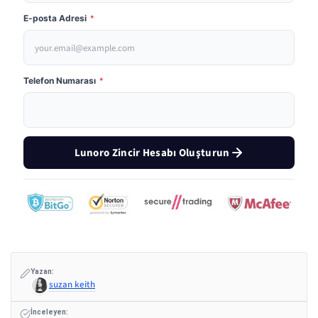
E-posta Adresi
*
Telefon Numarası
*
Lunoro Zincir Hesabı Oluşturun
Yazan:
suzan keith
İnceleyen: