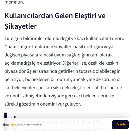
memnun.
Kullanıcılardan Gelen Eleştiri ve
Şikayetler
Tüm geri bildirimler olumlu değil ve bazı kullanıcılar Lunoro
Chain'i algoritmalarının sinyalleri nasıl ürettiğini veya
değişen piyasalara nasıl uyum sağladığını tam olarak
açıklamadığı için eleştiriyor. Diğerleri ise, özellikle keskin
piyasa dönüşleri sırasında getirilerin tutarsız olabileceğini
belirtiyor; bu beklenen bir durum, ancak yine de sorunsuz
kâr bekleyenler için can sıkıcı. Bu eleştiriler, salt bir "belirle
ve unut" zihniyetinden ziyade gerçekçi beklentilerin ve
sürekli gözetimin önemini vurguluyor.
Platform çalışıyor, ancak büyük bir Bitcoin
9.0/10 Derecelendirme
düşüşü sırasında kaybettiğim bir hafta geçirdim ve