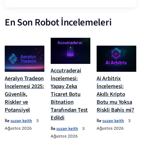
En Son Robot İncelemeleri
Accutraderai
Aeralyn Tradeon
İncelemesi:
Ai Arbitrix
İncelemesi 2025:
Yapay Zeka
İncelemesi:
Güvenlik,
Ticaret Botu
Akıllı Kripto
Riskler ve
Bitnation
Botu mu Yoksa
Potansiyel
Tarafından Test
Riskli Bahis mi?
Edildi
İle
suzan keith
İle
suzan keith
3
3
Ağustos 2026
İle
suzan keith
Ağustos 2026
3
Ağustos 2026