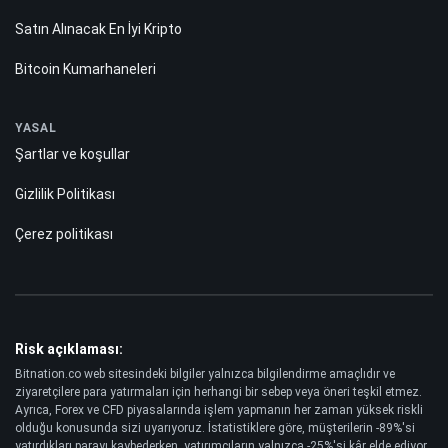
Satın Alınacak En İyi Kripto
Bitcoin Kumarhaneleri
YASAL
Şartlar ve koşullar
Gizlilik Politikası
Çerez politikası
Risk açıklaması:
Bitnation.co web sitesindeki bilgiler yalnızca bilgilendirme amaçlıdır ve
ziyaretçilere para yatırmaları için herhangi bir sebep veya öneri teşkil etmez.
Ayrıca, Forex ve CFD piyasalarında işlem yapmanın her zaman yüksek riskli
olduğu konusunda sizi uyarıyoruz. İstatistiklere göre, müşterilerin -89%'si
yatırdıkları parayı kaybederken, yatırımcıların yalnızca -25%'si kâr elde ediyor.