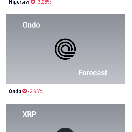
Hipersıvı
-3.08%
Ondo
-2.93%