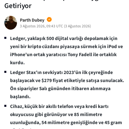
Getiriyor
Parth Dubey
3 Ağustos 2026, 09:43 UTC
(
3 Ağustos 2026
)
Ledger, yaklaşık 500 dijital varlığı depolamak için
yeni bir kripto cüzdanı piyasaya sürmek için iPod ve
iPhone'un ortak yaratıcısı Tony Fadell ile ortaklık
kurdu.
Ledger Stax'ın sevkiyatı 2023'ün ilk çeyreğinde
başlayacak ve $279 fiyat etiketiyle satışa sunulacak.
Ön siparişler Salı gününden itibaren alınmaya
başlandı.
Cihaz, küçük bir akıllı telefon veya kredi kartı
okuyucusu gibi görünüyor ve 85 milimetre
uzunluğunda, 54 milimetre genişliğinde ve 45 gram