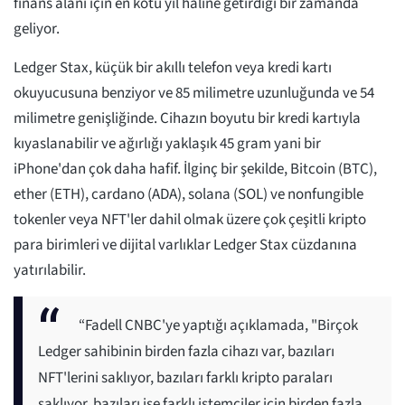
finans alanı için en kötü yıl haline getirdiği bir zamanda
geliyor.
Ledger Stax, küçük bir akıllı telefon veya kredi kartı
okuyucusuna benziyor ve 85 milimetre uzunluğunda ve 54
milimetre genişliğinde. Cihazın boyutu bir kredi kartıyla
kıyaslanabilir ve ağırlığı yaklaşık 45 gram yani bir
iPhone'dan çok daha hafif. İlginç bir şekilde, Bitcoin (BTC),
ether (ETH), cardano (ADA), solana (SOL) ve nonfungible
tokenler veya NFT'ler dahil olmak üzere çok çeşitli kripto
para birimleri ve dijital varlıklar Ledger Stax cüzdanına
yatırılabilir.
“Fadell CNBC'ye yaptığı açıklamada, "Birçok
Ledger sahibinin birden fazla cihazı var, bazıları
NFT'lerini saklıyor, bazıları farklı kripto paraları
saklıyor, bazıları ise farklı istemciler için birden fazla