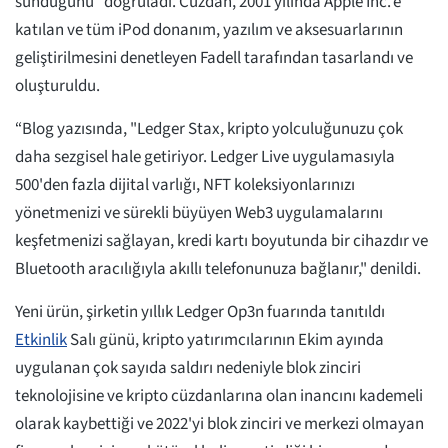
sunduğunu" doğruladı. Cüzdan, 2001 yılında Apple Inc.'e
katılan ve tüm iPod donanım, yazılım ve aksesuarlarının
geliştirilmesini denetleyen Fadell tarafından tasarlandı ve
oluşturuldu.
“Blog yazısında, "Ledger Stax, kripto yolculuğunuzu çok
daha sezgisel hale getiriyor. Ledger Live uygulamasıyla
500'den fazla dijital varlığı, NFT koleksiyonlarınızı
yönetmenizi ve sürekli büyüyen Web3 uygulamalarını
keşfetmenizi sağlayan, kredi kartı boyutunda bir cihazdır ve
Bluetooth aracılığıyla akıllı telefonunuza bağlanır," denildi.
Yeni ürün, şirketin yıllık Ledger Op3n fuarında tanıtıldı
Etkinlik
Salı günü, kripto yatırımcılarının Ekim ayında
uygulanan çok sayıda saldırı nedeniyle blok zinciri
teknolojisine ve kripto cüzdanlarına olan inancını kademeli
olarak kaybettiği ve 2022'yi blok zinciri ve merkezi olmayan