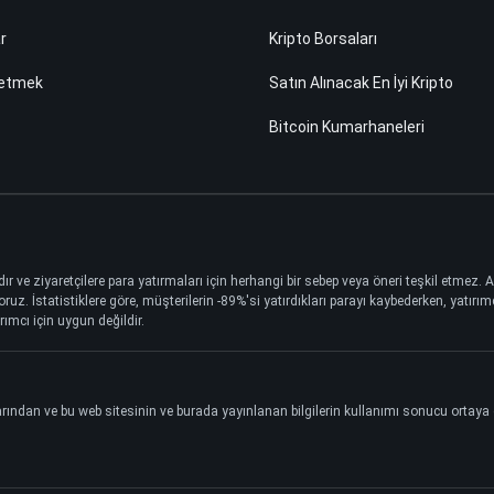
ar
Kripto Borsaları
 etmek
Satın Alınacak En İyi Kripto
Bitcoin Kumarhaneleri
dır ve ziyaretçilere para yatırmaları için herhangi bir sebep veya öneri teşkil etmez.
 İstatistiklere göre, müşterilerin -89%'si yatırdıkları parayı kaybederken, yatırımcı
rımcı için uygun değildir.
larından ve bu web sitesinin ve burada yayınlanan bilgilerin kullanımı sonucu orta