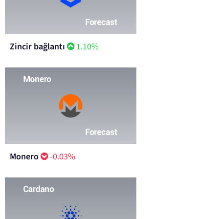
Zincir bağlantı
1.10%
Monero
-0.03%