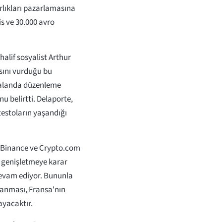
arlıkları pazarlamasına
pis ve 30.000 avro
alif sosyalist Arthur
sını vurduğu bu
r alanda düzenleme
 belirtti. Delaporte,
testoların yaşandığı
, Binance ve Crypto.com
ı genişletmeye karar
devam ediyor. Bununla
ıtlanması, Fransa'nın
layacaktır.