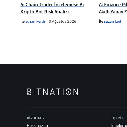
Ai Chain Trader İncelemesi: Ai
Ai Finance Pi
Kripto Bot Risk Analizi
Akıllı Yapay 
İle
suzan keith
İle
suzan keith
3 Ağustos 2026
BİZ KİMİZ
İÇERİK
Hakkımızda
İnceleme