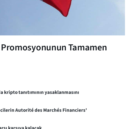
ipto Promosyonunun Tamamen
da kripto tanıtımının yasaklanmasını
cilerin Autorité des Marchés Financiers'
arşı karşıya kalacak
.