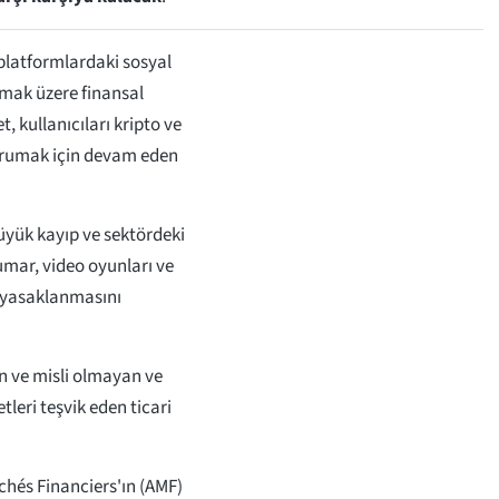
 platformlardaki sosyal
olmak üzere finansal
t, kullanıcıları kripto ve
korumak için devam eden
büyük kayıp ve sektördeki
umar, video oyunları ve
ın yasaklanmasını
n ve misli olmayan ve
tleri teşvik eden ticari
chés Financiers'ın (AMF)