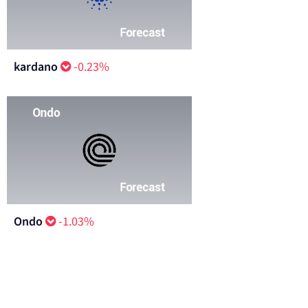
kardano
-0.23%
Ondo
-1.03%