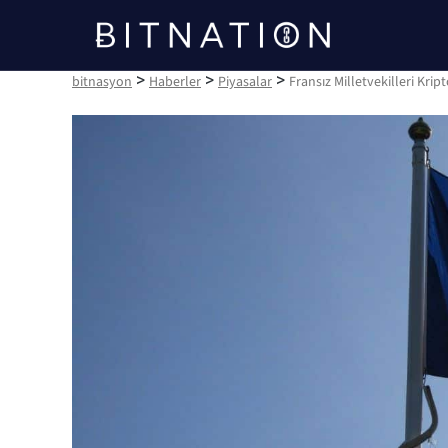
bitnasyon
>
>
>
bitnasyon
Haberler
Piyasalar
Fransız Milletvekilleri 