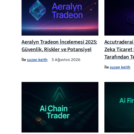
Aeralyn Tradeon İncelemesi 2025:
Accutraderai
Güvenlik, Riskler ve Potansiyel
Zeka Ticaret
Tarafından Te
İle
suzan keith
3 Ağustos 2026
İle
suzan keith