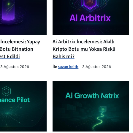
 İncelemesi: Yapay
Ai Arbitrix İncelemesi: Akıllı
 Botu Bitnation
Kripto Botu mu Yoksa Riskli
st Edildi
Bahis mi?
İle
suzan keith
3 Ağustos 2026
3 Ağustos 2026