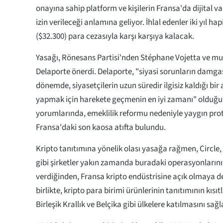
onayına sahip platform ve kişilerin Fransa'da dijital v
izin verileceği anlamına geliyor. İhlal edenler iki yıl ha
($32.300) para cezasıyla karşı karşıya kalacak.
Yasağı, Rönesans Partisi'nden Stéphane Vojetta ve muh
Delaporte önerdi. Delaporte, "siyasi sorunların damga
dönemde, siyasetçilerin uzun süredir ilgisiz kaldığı bi
yapmak için harekete geçmenin en iyi zamanı" olduğunu
yorumlarında, emeklilik reformu nedeniyle yaygın pro
Fransa'daki son kaosa atıfta bulundu.
Kripto tanıtımına yönelik olası yasağa rağmen, Circle
gibi şirketler yakın zamanda buradaki operasyonların
verdiğinden, Fransa kripto endüstrisine açık olmaya 
birlikte, kripto para birimi ürünlerinin tanıtımının kıs
Birleşik Krallık ve Belçika gibi ülkelere katılmasını sağ