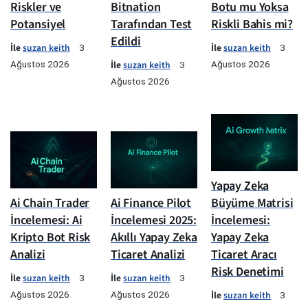
Riskler ve
Bitnation
Botu mu Yoksa
Potansiyel
Tarafından Test
Riskli Bahis mi?
Edildi
İle
suzan keith
İle
suzan keith
3
3
Ağustos 2026
İle
suzan keith
Ağustos 2026
3
Ağustos 2026
Yapay Zeka
Ai Chain Trader
Ai Finance Pilot
Büyüme Matrisi
İncelemesi: Ai
İncelemesi 2025:
İncelemesi:
Kripto Bot Risk
Akıllı Yapay Zeka
Yapay Zeka
Analizi
Ticaret Analizi
Ticaret Aracı
Risk Denetimi
İle
suzan keith
İle
suzan keith
3
3
Ağustos 2026
Ağustos 2026
İle
suzan keith
3