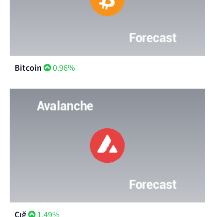
Bitcoin
0.96%
Çığ
1.49%