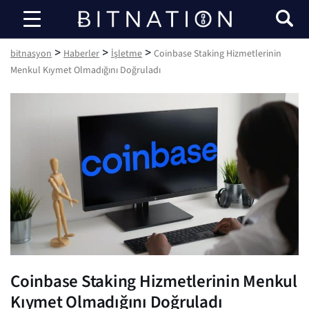
bitnasyon
>
>
>
bitnasyon
Haberler
İşletme
Coinbase Staking Hizmetlerinin
Menkul Kıymet Olmadığını Doğruladı
Coinbase Staking Hizmetlerinin Menkul
Kıymet Olmadığını Doğruladı