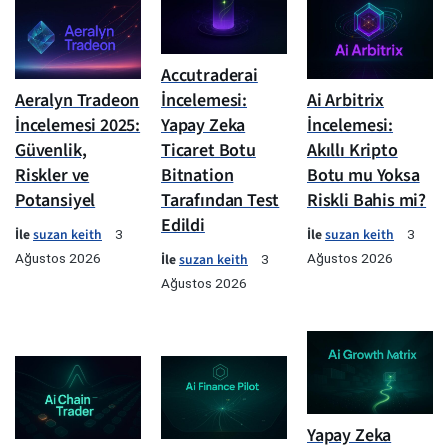
Accutraderai
Aeralyn Tradeon
İncelemesi:
Ai Arbitrix
İncelemesi 2025:
Yapay Zeka
İncelemesi:
Güvenlik,
Ticaret Botu
Akıllı Kripto
Riskler ve
Bitnation
Botu mu Yoksa
Potansiyel
Tarafından Test
Riskli Bahis mi?
Edildi
İle
suzan keith
İle
suzan keith
3
3
Ağustos 2026
İle
suzan keith
Ağustos 2026
3
Ağustos 2026
Yapay Zeka