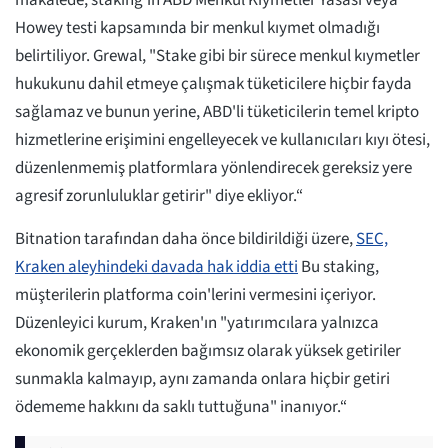
makalede, staking'in ABD Menkul Kıymetler Yasası veya
Howey testi kapsamında bir menkul kıymet olmadığı
belirtiliyor. Grewal, "Stake gibi bir sürece menkul kıymetler
hukukunu dahil etmeye çalışmak tüketicilere hiçbir fayda
sağlamaz ve bunun yerine, ABD'li tüketicilerin temel kripto
hizmetlerine erişimini engelleyecek ve kullanıcıları kıyı ötesi,
düzenlenmemiş platformlara yönlendirecek gereksiz yere
agresif zorunluluklar getirir" diye ekliyor.“
Bitnation tarafından daha önce bildirildiği üzere,
SEC,
Kraken aleyhindeki davada hak iddia etti
Bu staking,
müşterilerin platforma coin'lerini vermesini içeriyor.
Düzenleyici kurum, Kraken'ın "yatırımcılara yalnızca
ekonomik gerçeklerden bağımsız olarak yüksek getiriler
sunmakla kalmayıp, aynı zamanda onlara hiçbir getiri
ödememe hakkını da saklı tuttuğuna" inanıyor.“