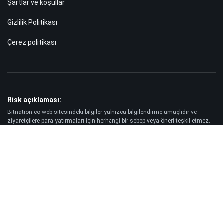
Şartlar ve koşullar
Gizlilik Politikası
Çerez politikası
Risk açıklaması:
Bitnation.co web sitesindeki bilgiler yalnızca bilgilendirme amaçlıdır ve
ziyaretçilere para yatırmaları için herhangi bir sebep veya öneri teşkil etmez.
Ayrıca, Forex ve CFD piyasalarında işlem yapmanın her zaman yüksek riskli
olduğu konusunda sizi uyarıyoruz. İstatistiklere göre, müşterilerin -89%'si
yatırdıkları parayı kaybederken, yatırımcıların yalnızca -25%'si kâr elde ediyor.
Vadeli işlem ve opsiyon ticareti önemli ölçüde kayıp riski taşır ve her yatırımcı
için uygun değildir.
Yasal Uyarı:
Bitnation.co, Müşteri tarafından alınan işlem kararlarının sonuçlarından ve
bu web sitesinin ve burada yayınlanan bilgilerin kullanımı sonucu ortaya