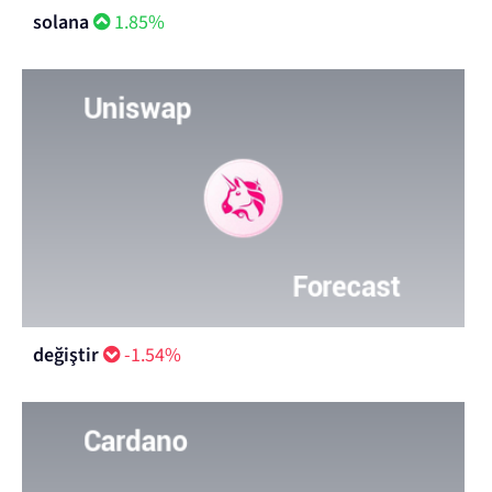
solana
1.85%
değiştir
-1.54%