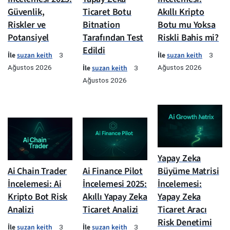
Güvenlik,
Ticaret Botu
Akıllı Kripto
Riskler ve
Bitnation
Botu mu Yoksa
Potansiyel
Tarafından Test
Riskli Bahis mi?
Edildi
İle
suzan keith
İle
suzan keith
3
3
Ağustos 2026
İle
suzan keith
Ağustos 2026
3
Ağustos 2026
Yapay Zeka
Ai Chain Trader
Ai Finance Pilot
Büyüme Matrisi
İncelemesi: Ai
İncelemesi 2025:
İncelemesi:
Kripto Bot Risk
Akıllı Yapay Zeka
Yapay Zeka
Analizi
Ticaret Analizi
Ticaret Aracı
Risk Denetimi
İle
suzan keith
İle
suzan keith
3
3