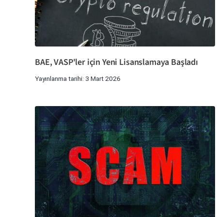
BAE, VASP'ler için Yeni Lisanslamaya Başladı
Yayınlanma tarihi: 3 Mart 2026