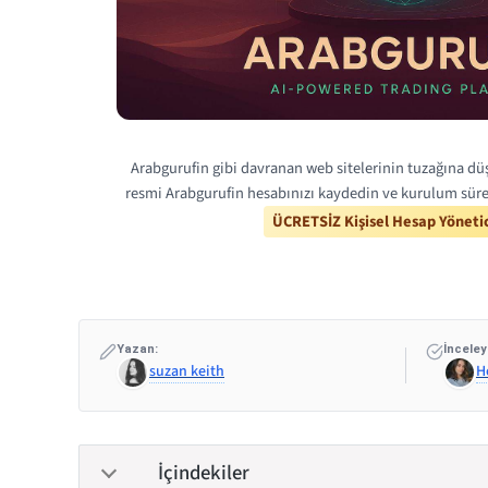
Arabgurufin gibi davranan web sitelerinin tuzağına düş
resmi Arabgurufin hesabınızı kaydedin ve kurulum süre
ÜCRETSİZ Kişisel Hesap Yönetic
Yazan:
İnceley
suzan keith
H
İçindekiler