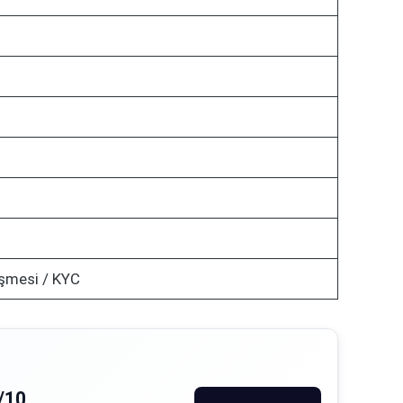
şmesi / KYC
/10