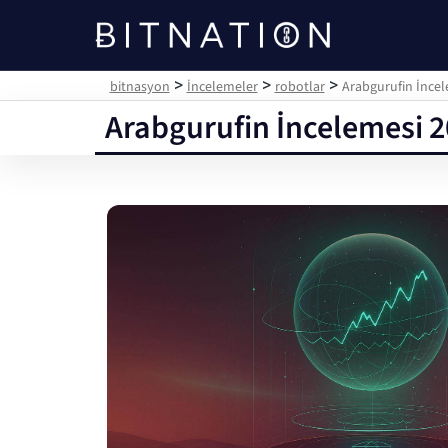
bitnasyon
>
>
>
bitnasyon
İncelemeler
robotlar
Arabgurufin İncel
Arabgurufin İncelemesi 2