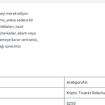
şeyi merak ediyor:
 mu, yoksa sadece bir
ddiaları, nasıl
ğine kadar, abartı veya
emeye karar verirseniz,
ağı sürecimiz
Arabgurufin
Kripto Ticaret Robotu
$250