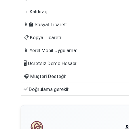
📊 Kaldıraç:
👩‍🏫 Sosyal Ticaret:
📋 Kopya Ticareti:
📱 Yerel Mobil Uygulama:
🖥️ Ücretsiz Demo Hesabı:
🎧 Müşteri Desteği:
✅ Doğrulama gerekli:
$