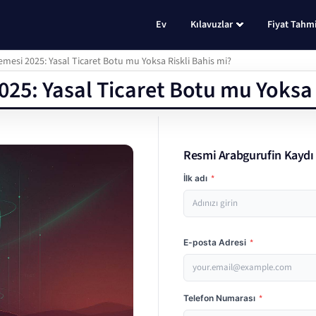
Ev
Kılavuzlar
Fiyat Tahmi
emesi 2025: Yasal Ticaret Botu mu Yoksa Riskli Bahis mi?
025: Yasal Ticaret Botu mu Yoksa 
Resmi Arabgurufin Kaydı
İlk adı
*
E-posta Adresi
*
Telefon Numarası
*