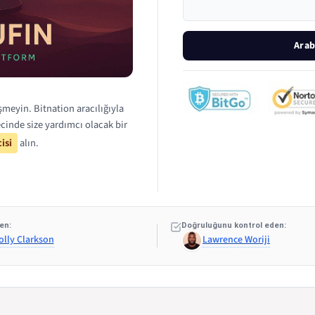
Arab
meyin. Bitnation aracılığıyla
cinde size yardımcı olacak bir
isi
alın.
en:
Doğruluğunu kontrol eden:
olly Clarkson
Lawrence Woriji