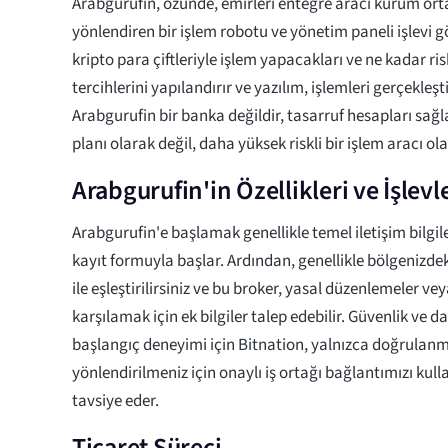
Arabgurufin, özünde, emirleri entegre aracı kurum orta
yönlendiren bir işlem robotu ve yönetim paneli işlevi gö
kripto para çiftleriyle işlem yapacakları ve ne kadar ris
tercihlerini yapılandırır ve yazılım, işlemleri gerçekleşt
Arabgurufin bir banka değildir, tasarruf hesapları sağl
planı olarak değil, daha yüksek riskli bir işlem aracı ol
Arabgurufin'in Özellikleri ve İşlev
Arabgurufin'e başlamak genellikle temel iletişim bilgiler
kayıt formuyla başlar. Ardından, genellikle bölgenizdek
ile eşleştirilirsiniz ve bu broker, yasal düzenlemeler vey
karşılamak için ek bilgiler talep edebilir. Güvenlik ve 
başlangıç deneyimi için Bitnation, yalnızca doğrulanmı
yönlendirilmeniz için onaylı iş ortağı bağlantımızı kul
tavsiye eder.
Ticaret Süreci