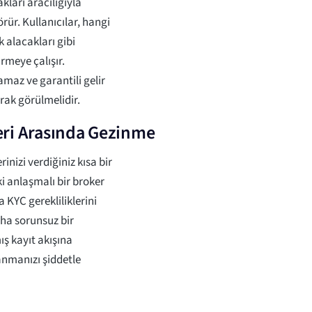
kları aracılığıyla
rür. Kullanıcılar, hangi
k alacakları gibi
irmeye çalışır.
amaz ve garantili gelir
arak görülmelidir.
leri Arasında Gezinme
inizi verdiğiniz kısa bir
i anlaşmalı bir broker
a KYC gerekliliklerini
daha sorunsuz bir
ş kayıt akışına
lanmanızı şiddetle