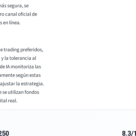
más segura, se
o canal oficial de
s en línea.
e trading preferidos,
y la tolerancia al
 de IA monitoriza las
amente según estas
ajustar la estrategia.
se utilizan fondos
tal real.
250
8.3/