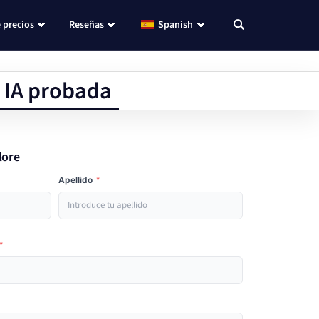
 precios
Reseñas
Spanish
n IA probada
lore
Apellido
*
*