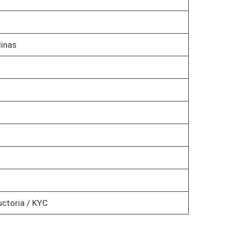
linas
uctoria / KYC