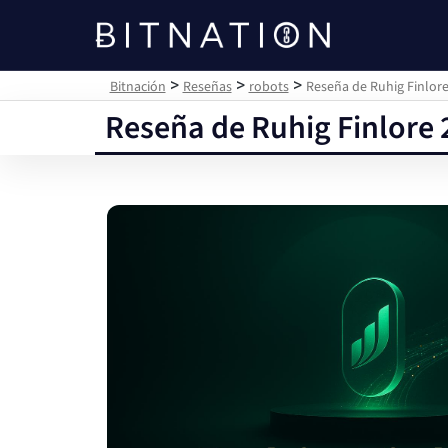
Bitnación
>
>
>
Bitnación
Reseñas
robots
Reseña de Ruhig Finlore
Reseña de Ruhig Finlore 